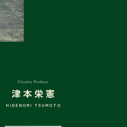
Creative Producer
津本栄憲
HIDENORI TSUMOTO